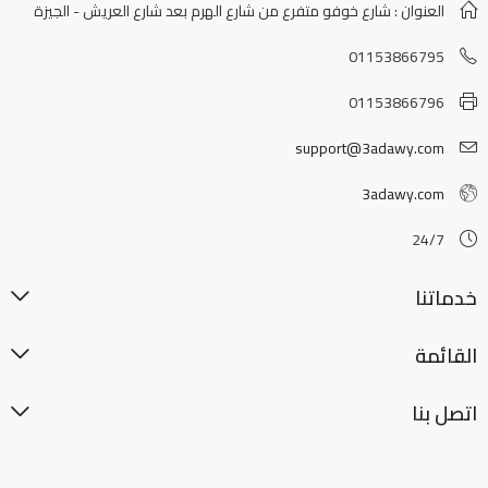
العنوان : شارع خوفو متفرع من شارع الهرم بعد شارع العريش - الجيزة
01153866795
01153866796
support@3adawy.com
3adawy.com
24/7
خدماتنا
القائمة
اتصل بنا