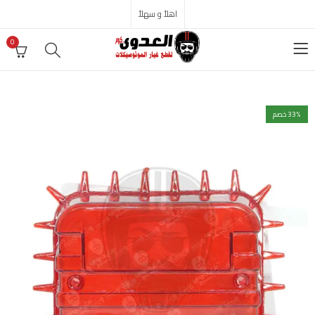
اهلاً و سهلاً
0
% خصم
33