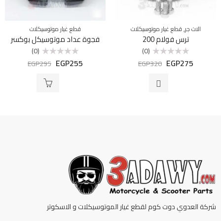
,
الات جر
قطع غيار موتوسيكلات
قطع غيار موتوسيكلات
ترس فولام 200
فجوة عداد موتوسيكل بوكسر
(0)
(0)
EGP
255
EGP
275
تم
تم
EGP
295
EGP
320
التقييم
التقييم
0
0
من
من
5
5
شركة العدوي دوت كوم لقطع غيار الموتوسيكلات و الاسكوتر