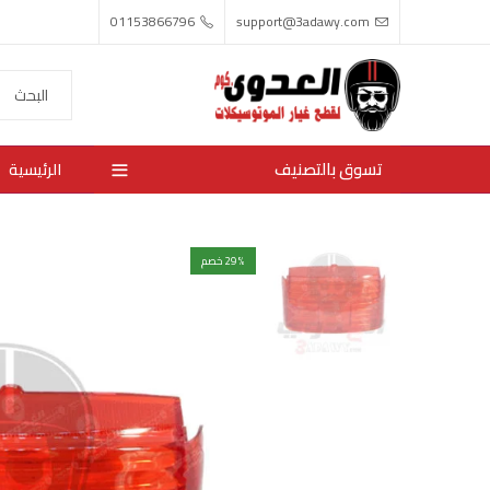
01153866796
support@3adawy.com
تسوق بالتصنيف
الرئيسية
% خصم
29