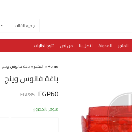
المتجر
المدونة
اتصل بنا
من نحن
تتبع الطلبات
Home
»
المتجر
»
باغة فانوس وينج
باغة فانوس وينج
EGP
60
EGP
85
متوفر بالمخزون