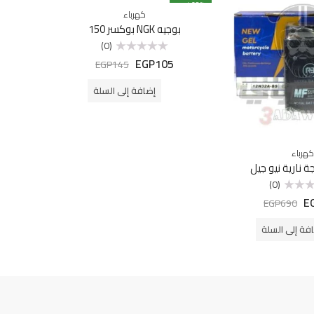
% خصم
28
% خصم
20
كهرباء
بوجيه NGK بوكسر 150
(0)
EGP
105
تم
EGP
145
التقييم
0
من
إضافة إلى السلة
5
كهرباء
ة نارية نيو جيل
فانوس خل
(0)
0
E
EGP
690
فة إلى السلة