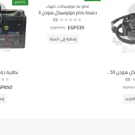
% خصم
9
% خصم
6
,
قطع غيار موتوسيكلات
كهرباء
دشمة باكم موتوسيكل هوجن 3
(0)
EGP
335
تم
EGP
370
التقييم
0
من
إضافة إلى السلة
5
ملف كهرباء موتوسيكل هوجن F250
بطارية دراج
(0)
GP
650
تم
EGP
37
التقييم
0
من
لمزيد
إضا
5