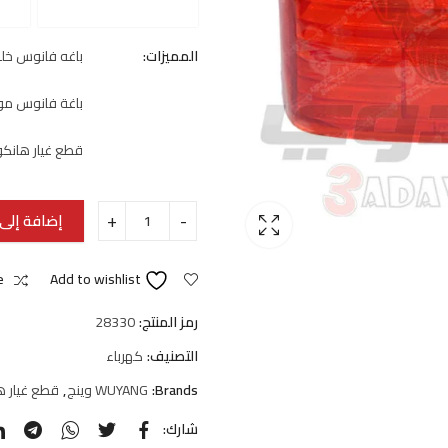
المميزات:
باغه فانوس خ
باغة فانوس مو
قطع غيار هانكو
إضافة إلى 
e
Add to wishlist
رمز المنتج:
28330
التصنيف:
كهرباء
Brands:
WUYANG وينج
,
قطع غيار ه
شارك: