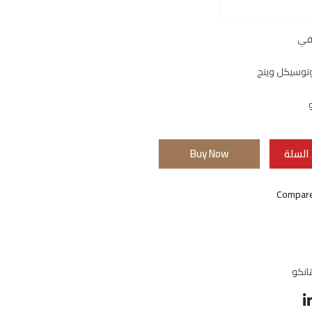
لفي
توسيكل وينج
السلة
Buy Now
Compar
انكو