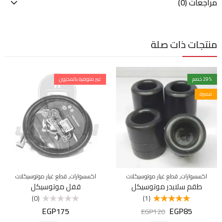
مراجعات (0)
منتجات ذات صلة
% خصم
29
غير متوفرة بالمخزون
مميزة
,
,
اكسسوارات
قطع غيار موتوسيكلات
اكسسوارات
قطع غيار موتوسيكلات
طقم سلايدر موتوسيكل
قفل موتوسيكل
(0)
(1)
EGP
175
EGP
85
تم التقييم
تم
EGP
120
5.00
من 5
التقييم
0