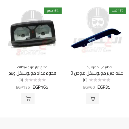
% خصم
42
% خصم
15
قطع غيار موتوسيكلات
قطع غيار موتوسيكلات
علبة جنزير موتوسيكل هوجن 3
فجوة عداد موتوسيكل وينج
(0)
(0)
EGP
165
EGP
35
تم
تم
EGP
195
EGP
60
التقييم
التقييم
0
0
من
من
5
5