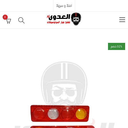
اهلاً و سهلاً
0
% خصم
32