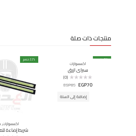
منتجات ذات صلة
% خصم
18
% خصم
22
اكسسوارات
سبراي ازرق
(0)
EGP
70
تم
EGP
85
التقييم
0
من
إضافة إلى السلة
5
,
اكسسوارات
ك
شريط إضاءة لل