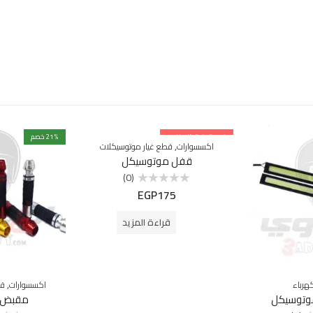
غير متوفرة بالمخزون
% خصم
21
,
اكسسوارات
قطع غيار موتوسيكلات
قفل موتوسيكل
(0)
EGP
175
تم
التقييم
0
من
قراءة المزيد
5
,
هرباء
اكسسوارات
قط
موتوسيكل
مقبض 