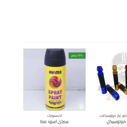
% خصم
19
% خصم
19
ع غيار موتوسيكلات
اكسسوارات
موتوسيكل
سبراي اسود مط