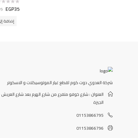
EGP
35
تم
45
التقييم
0
من
إضافة إل
5
شركة العدوي دوت كوم لقطع غيار الموتوسيكلات و الاسكوتر
العنوان : شارع خوفو متفرع من شارع الهرم بعد شارع العريش -
الجيزة
01153866795
01153866796