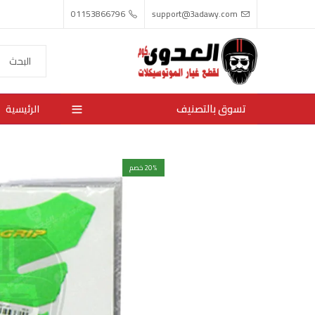
01153866796
support@3adawy.com
تسوق بالتصنيف
الرئيسية
% خصم
20