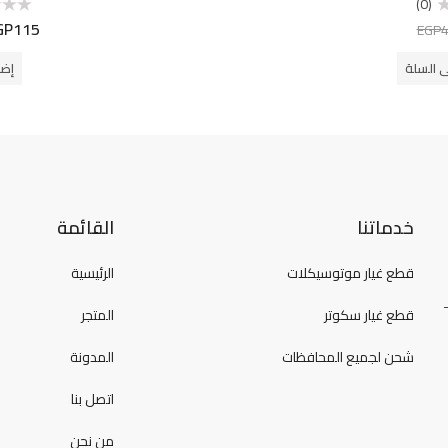
(0)
GP
115
تم
EGP
التقييم
0
من
ى السلة
إضا
5
خدماتنا
القائمة
قطع غيار موتوسيكلات
الرئيسية
قطع غيار سكوتر
المتجر
شحن لجميع المحافظات
المدونة
اتصل بنا
من نحن