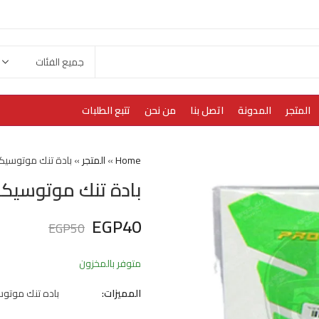
المتجر
المدونة
اتصل بنا
من نحن
تتبع الطلبات
Home
»
المتجر
»
بادة تنك موتوسيك
بادة تنك موتوسيك
EGP
40
EGP
50
متوفر بالمخزون
المميزات:
باده تنك موتو