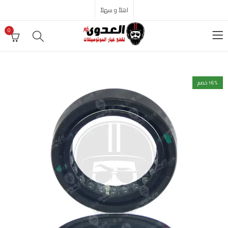
اهلاً و سهلاً
0
% خصم
16