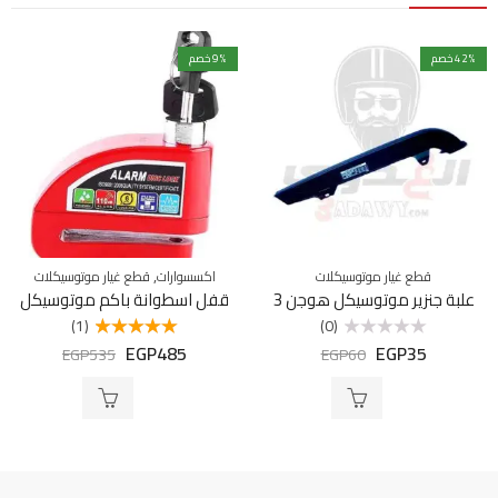
% خصم
42
% خصم
9
,
قطع غيار موتوسيكلات
اكسسوارات
قطع غيار موتوسيكلات
علبة جنزير موتوسيكل هوجن 3
قفل اسطوانة باكم موتوسيكل
(1)
(0)
EGP
485
EGP
35
تم
تم التقييم
EGP
535
EGP
60
التقييم
5.00
من 5
0
من
5