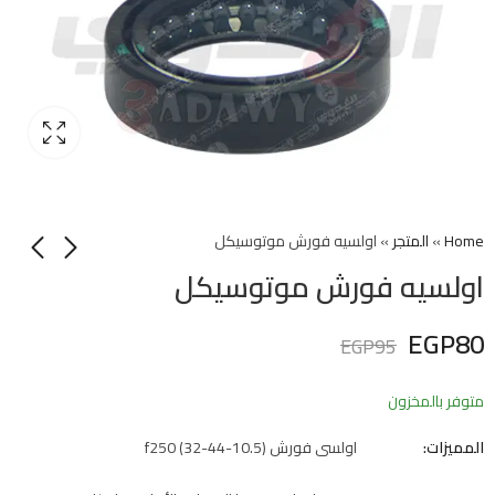
Home
»
المتجر
»
اولسيه فورش موتوسيكل
اولسيه فورش موتوسيكل
EGP
80
EGP
95
متوفر بالمخزون
المميزات:
اولسى فورش f250 (32-44-10.5)