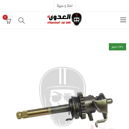
اهلاً و سهلاً
0
% خصم
19