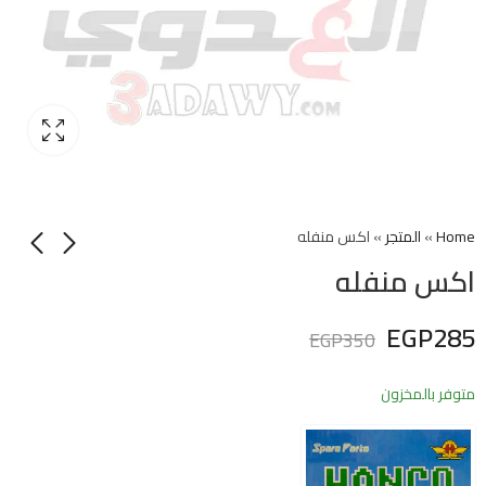
Home
»
المتجر
»
اكس منفله
اكس منفله
EGP
285
EGP
350
متوفر بالمخزون