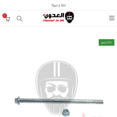
اهلاً و سهلاً
0
% خصم
32