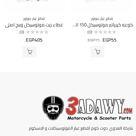
قطع غيار موتور
قطع غيار موتور
كوعه كربراتير موتوسيكل 150 الومنيوم
غطاء زيت موتوسيكل وينج اصلي
(0)
(0)
EGP
405
EGP
55
تم
تم
EGP
75
التقييم
التقييم
0
0
من
من
5
5
شركة العدوي دوت كوم لقطع غيار الموتوسيكلات و الاسكوتر