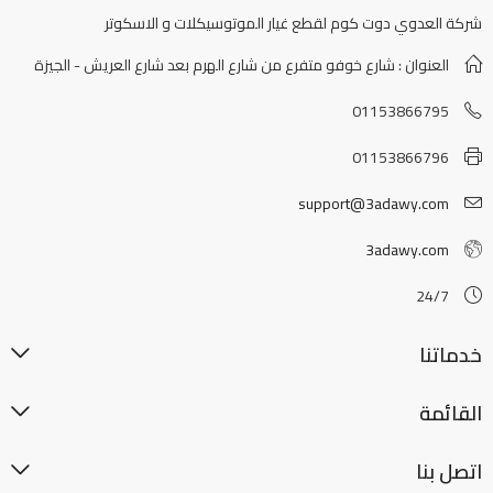
شركة العدوي دوت كوم لقطع غيار الموتوسيكلات و الاسكوتر
العنوان : شارع خوفو متفرع من شارع الهرم بعد شارع العريش - الجيزة
01153866795
01153866796
support@3adawy.com
3adawy.com
24/7
خدماتنا
القائمة
اتصل بنا