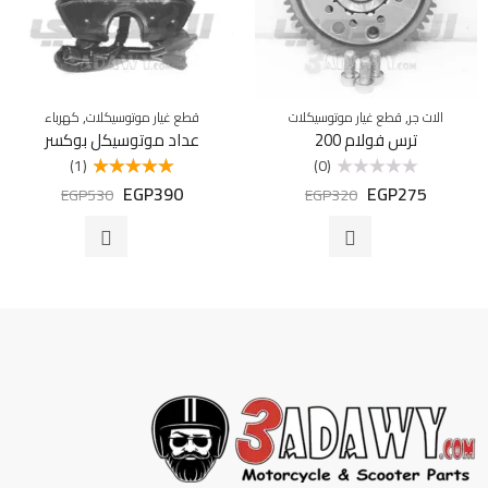
,
,
الات جر
قطع غيار موتوسيكلات
قطع غيار موتوسيكلات
كهرباء
ترس فولام 200
عداد موتوسيكل بوكسر
(1)
(0)
EGP
390
EGP
275
تم
تم التقييم
EGP
530
EGP
320
التقييم
5.00
من 5
0
من
5