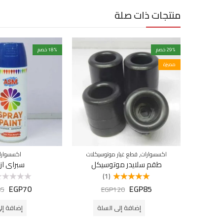
منتجات ذات صلة
% خصم
29
% خصم
18
مميزة
,
اكسسوارات
قطع غيار موتوسيكلات
اكسسوارا
طقم سلايدر موتوسيكل
سبراي از
(1)
EGP
70
EGP
85
تم التقييم
تم
85
EGP
120
5.00
من 5
التقييم
0
من
إضافة إلى السلة
إضافة إل
5