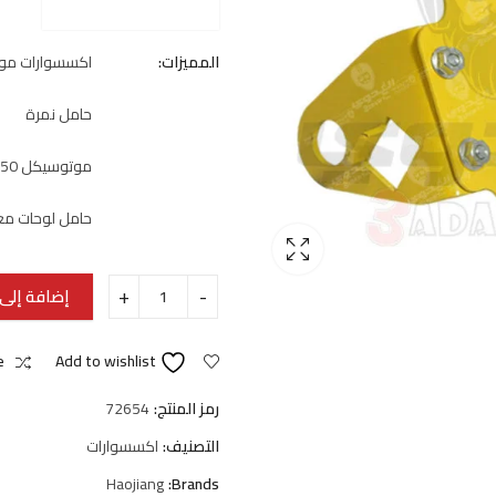
المميزات:
اكسسوارات مو
حامل نمرة
موتوسيكل v250
حامل لوحات مع
إضافة إلى 
e
Add to wishlist
رمز المنتج:
72654
التصنيف:
اكسسوارات
Haojiang
Brands: