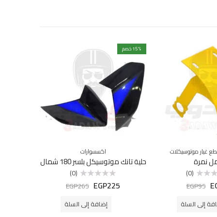
% خصم
15
% خصم
43
ع غيار موتوسيكلات
اكسسوارات
ل نمرة
حلية تانك موتوسيكل بلسر 180 شمال
(0)
(0)
EGP
225
E
تم
EGP
265
EGP
95
التقييم
0
من
فة إلى السلة
إضافة إلى السلة
5