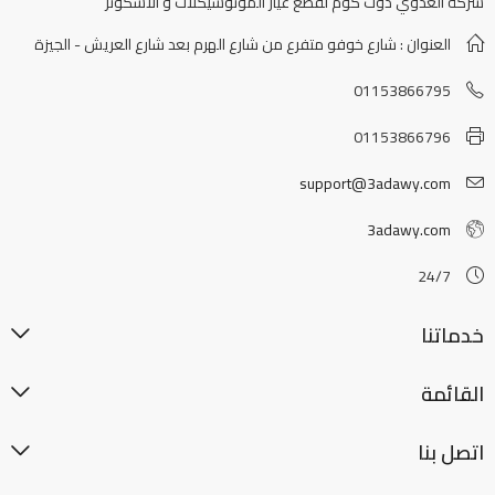
شركة العدوي دوت كوم لقطع غيار الموتوسيكلات و الاسكوتر
العنوان : شارع خوفو متفرع من شارع الهرم بعد شارع العريش - الجيزة
01153866795
01153866796
support@3adawy.com
3adawy.com
24/7
خدماتنا
القائمة
اتصل بنا