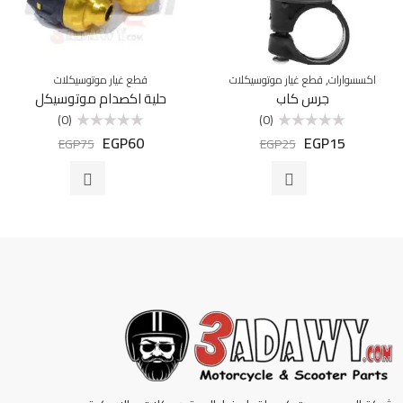
,
اكسسوارات
قطع غيار موتوسيكلات
قطع غيار موتوسيكلات
جرس كاب
حلية اكصدام موتوسيكل
(0)
(0)
EGP
60
EGP
15
تم
تم
EGP
75
EGP
25
التقييم
التقييم
0
0
من
من
5
5