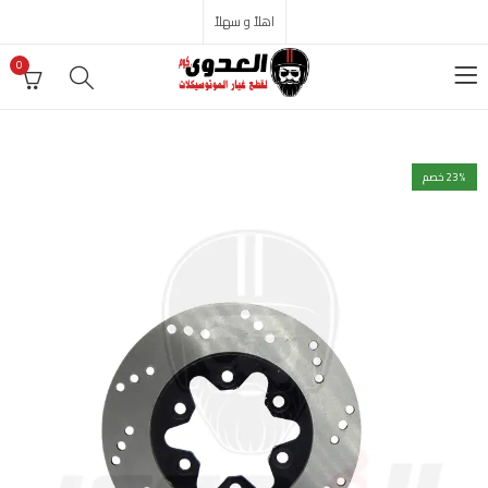
اهلاً و سهلاً
0
% خصم
23