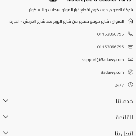
شركة العدوي دوت كوم لقطع غيار الموتوسيكلات و الاسكوتر
العنوان : شارع خوفو متفرع من شارع الهرم بعد شارع العريش - الجيزة
01153866795
01153866796
support@3adawy.com
3adawy.com
24/7
خدماتنا
القائمة
اتصل بنا