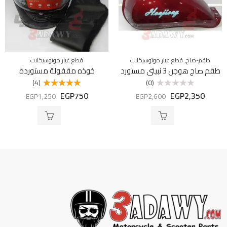
,
طقم-صاج
قطع غيار موتوسيكلات
قطع غيار موتوسيكلات
طقم صاج هوجن 3 نبيتى مستورد
خوذه مقفولة مستوردة
(4)
(0)
EGP
750
EGP
2,350
تم
تم التقييم
EGP
1,250
EGP
2,600
التقييم
5.00
من 5
0
من
5