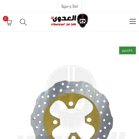
اهلاً و سهلاً
0
% خصم
8