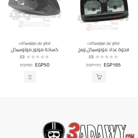
قطع غيار موتوسيكلات
قطع غيار موتوسيكلات
فجوة عداد موتوسيكل وينج
كساحة موتور موتوسيكل
(0)
(0)
EGP
50
EGP
165
تم
تم
EGP
80
EGP
195
التقييم
التقييم
0
0
من
من
5
5