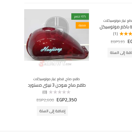
% خصم
10
% خصم
18
ع غيار موتوسيكلات
ق
 باكم موتوسيكل
مميزة
كل
(1)
E
لتقييم
EGP
535
ن 5
فة إلى السلة
,
طقم-صاج
قطع غيار موتوسيكلات
طقم صاج هوجن 3 نبيتى مستورد
(0)
EGP
2,350
تم
EGP
2,600
التقييم
0
من
إضافة إلى السلة
5