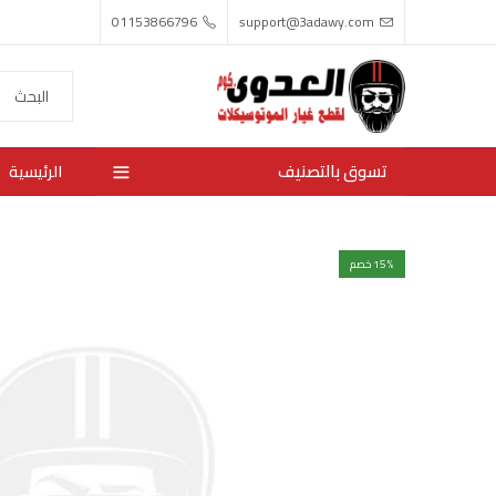
01153866796
support@3adawy.com
تسوق بالتصنيف
الرئيسية
% خصم
15