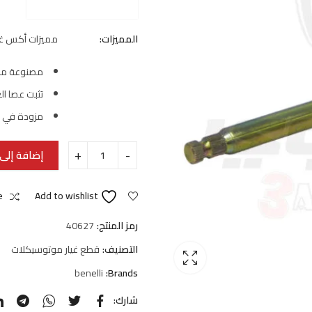
المميزات:
مميزات أكس غيارات 
مصنوعة من 
تثبت عصا الغ
مزودة في ال
إضافة إلى 
e
Add to wishlist
رمز المنتج:
40627
التصنيف:
قطع غيار موتوسيكلات
benelli
Brands:
شارك: