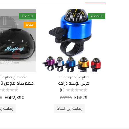
% خصم
50
% خصم
13
مميزة
,
قطع غيار موتوسيكلات
طقم-صاج
قطع غيار
جرس بوصلة دراجة
طقم صاج هوجن 3 اسود مستورد
(0)
EGP
2,350
EGP
25
تم
تم
0
EGP
50
التقييم
التقييم
0
0
من
من
إضافة إلى السلة
إضافة إل
5
5