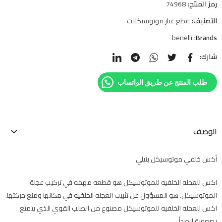
رمز المنتج:
74968
التصنيف:
قطع غيار موتوسيكلات
benelli
Brands:
شارك:
طلب المنتج عن طريق الواتساب
الوصف
أكس خلفي موتوسيكل بنيلي
اكس للعجله الخلفيه للموتوسيكل هو قطعه مهمه في تركيب عجلة
الموتوسيكل. هو المسؤول عن تثبيت العجله الخلفيه في مكانها ومنع حركتها.
اكس للعجله الخلفيه للموتوسيكل مصنوع من الصلب القوي الذي يتمتع
بصعوبة الصدأ .