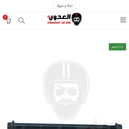
اهلاً و سهلاً
0
% خصم
31