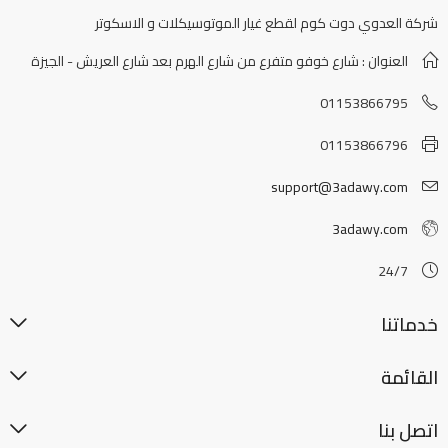
شركة العدوي دوت كوم لقطع غيار الموتوسيكلات و الاسكوتر
العنوان : شارع خوفو متفرع من شارع الهرم بعد شارع العريش - الجيزة
01153866795
01153866796
support@3adawy.com
3adawy.com
24/7
خدماتنا
القائمة
اتصل بنا