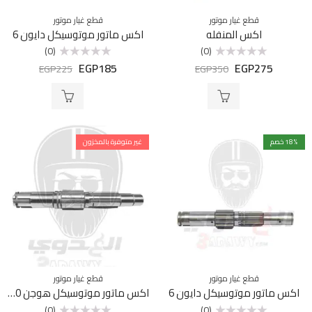
قطع غيار موتور
قطع غيار موتور
اكس المنفله
اكس ماتور موتوسيكل دايون 6
(0)
(0)
EGP
185
EGP
275
تم
تم
EGP
225
EGP
350
التقييم
التقييم
0
0
من
من
5
5
% خصم
18
غير متوفرة بالمخزون
قطع غيار موتور
قطع غيار موتور
اكس ماتور موتوسيكل دايون 6
اكس ماتور موتوسيكل هوجن F250
(0)
(0)