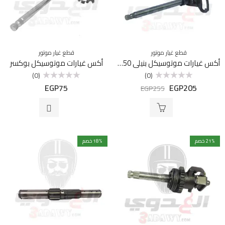
قطع غيار موتور
قطع غيار موتور
أكس غيارات موتوسيكل بنيلي VLR 150
أكس غيارات موتوسيكل بوكسر
(0)
(0)
EGP
75
EGP
205
تم
تم
EGP
255
التقييم
التقييم
0
0
من
من
5
5
% خصم
21
% خصم
18