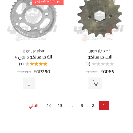
غير متوفرة بالمخزون
قطع غيار موتور
قطع غيار موتور
الات جر هانكو
الة جر هانكو دايون 4
(1)
(0)
EGP
250
EGP
65
تم
تم التقييم
EGP
310
EGP
95
التقييم
4.00
من 5
0
من
5
1
2
3
…
13
14
التالي