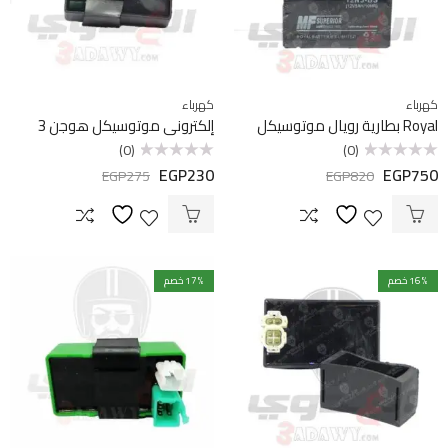
كهرباء
كهرباء
Royal بطارية رويال موتوسيكل
إلكتروني موتوسيكل هوجن 3
(0)
(0)
EGP
230
EGP
750
تم
تم
EGP
275
EGP
820
التقييم
التقييم
0
0
من
من
5
5
% خصم
16
% خصم
17