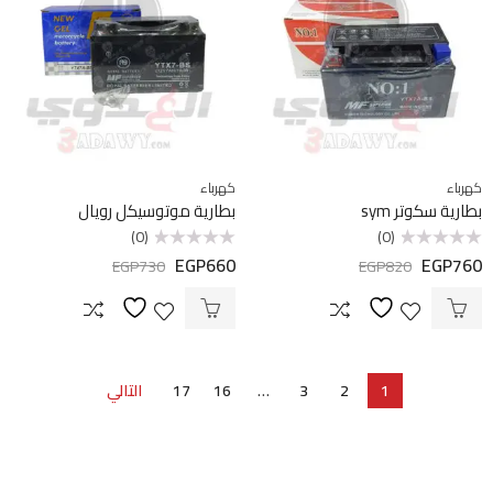
كهرباء
كهرباء
بطارية سكوتر sym
بطارية موتوسيكل رويال
(0)
(0)
EGP
660
EGP
760
تم
تم
EGP
730
EGP
820
التقييم
التقييم
0
0
من
من
5
5
1
2
3
…
16
17
التالي