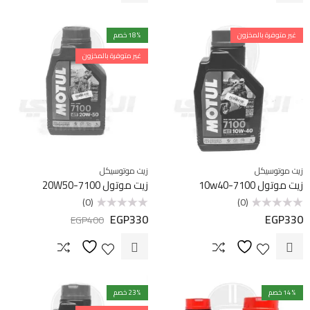
غير متوفرة بالمخزون
% خصم
18
غير متوفرة بالمخزون
زيت موتوسيكل
زيت موتوسيكل
زيت موتول 7100-10w40
زيت موتول 7100-20W50
(0)
(0)
EGP
330
EGP
330
تم
تم
EGP
400
التقييم
التقييم
0
0
من
من
5
5
% خصم
14
% خصم
23