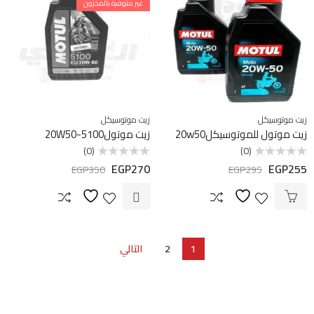
غير متوفرة بالمخزون
زيت موتوسيكل
زيت موتوسيكل
زيت موتول للموتوسيكل20w50
زيت موتول5100-20W50
(0)
(0)
EGP
270
EGP
255
تم
تم
EGP
350
EGP
295
التقييم
التقييم
0
0
من
من
5
5
1
2
التالي