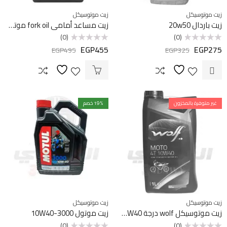
زيت موتوسيكل
زيت موتوسيكل
زيت باردال 20w50
زيت مساعد أمامي fork oil موتول 10w
(0)
(0)
EGP
455
EGP
275
تم
تم
EGP
495
EGP
325
التقييم
التقييم
0
0
من
من
5
5
غير متوفرة بالمخزون
% خصم
19
زيت موتوسيكل
زيت موتوسيكل
زيت موتوسيكل wolf درجة 4T 10W40
زيت موتول 3000-10W40
(0)
(0)