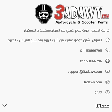
شركة العدوي دوت كوم لقطع غيار الموتوسيكلات و الاسكوتر
العنوان : شارع خوفو متفرع من شارع الهرم بعد شارع العريش - الجيزة
01153866795
01153866796
support@3adawy.com
3adawy.com
24/7
خدماتنا