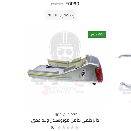
EGP
50
تم
EGP
70
التقييم
0
من
إضافة إلى السلة
5
% خصم
10
,
طقم-صاج
كهرباء
دائر خلفي كامل موتوسيكل وينج فضي
(0)