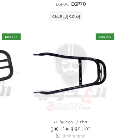
EGP
70
تم
EGP
90
التقييم
0
من
إضافة إلى السلة
5
% خصم
25
% خصم
12
قطع غيار موتوسيكلات
جمل موتوسيكل وينج
(0)