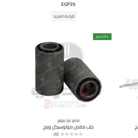
EGP
35
تم
التقييم
0
من
قراءة المزيد
5
% خصم
29
قطع غيار موتور
ج
جلب مقص موتوسيكل وينج
(0)