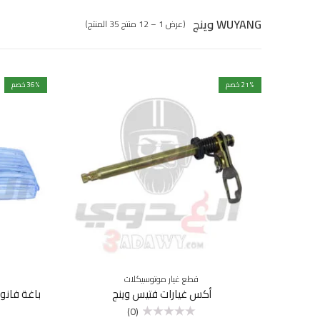
WUYANG وينج
(عرض 1 – 12 منتج 35 المنتج)
% خصم
21
% خصم
36
قطع غيار موتوسيكلات
أكس غيارات فتيس وينج
باغة فان
(0)