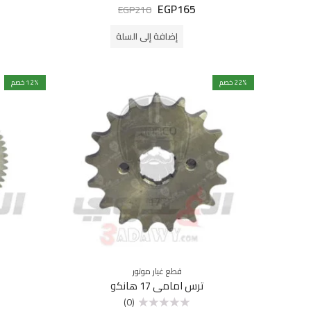
EGP
165
تم
EGP
210
التقييم
0
من
إضافة إلى السلة
5
% خصم
22
% خصم
12
قطع غيار موتور
ترس امامي 17 هانكو
(0)