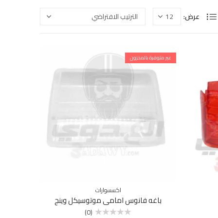
عرض:
غير متوفرة بالمخزون
اكسسوارات
باغه فانوس امامي موتوسيكل وينج
(0)