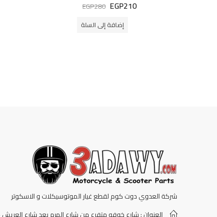
EGP
210
تم
EGP
280
التقييم
0
من
إضافة إلى السلة
5
شركة العدوي دوت كوم لقطع غيار الموتوسيكلات و الاسكوتر
العنوان : شارع خوفو متفرع من شارع الهرم بعد شارع العريش -