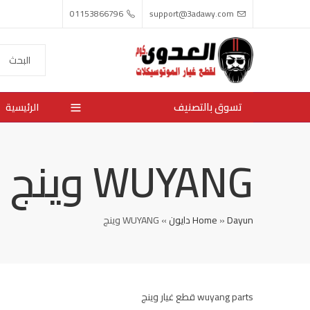
01153866796
support@3adawy.com
تسوق بالتصنيف
الرئيسية
WUYANG وينج
Dayun دايون
»
Home
»
WUYANG وينج
wuyang parts قطع غيار وينج