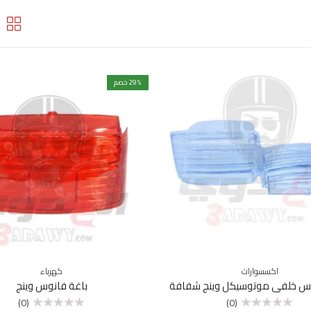
% خصم
29
اكسسوارات
كهرباء
وس خلفي موتوسيكل وينج شفافة
باغة فانوس وينج
(0)
(0)