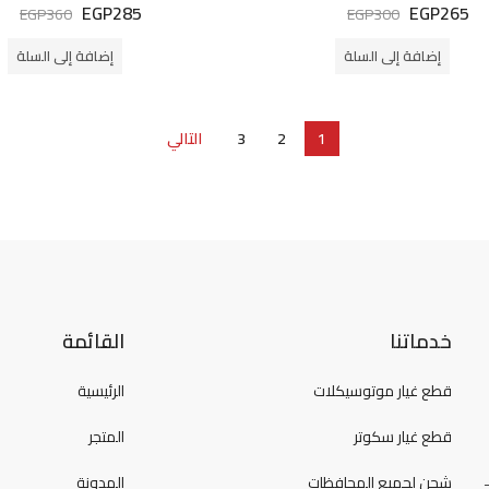
EGP
285
EGP
265
تم
تم
EGP
360
EGP
300
التقييم
التقييم
0
0
من
من
إضافة إلى السلة
إضافة إلى السلة
5
5
1
2
3
التالي
خدماتنا
القائمة
قطع غيار موتوسيكلات
الرئيسية
قطع غيار سكوتر
المتجر
شحن لجميع المحافظات
المدونة