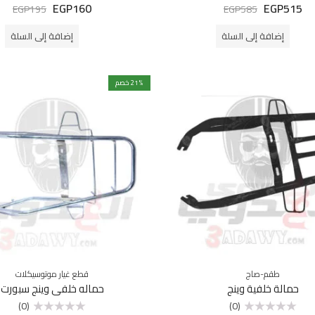
EGP
160
EGP
515
تم
تم
EGP
195
EGP
585
التقييم
التقييم
0
0
من
من
إضافة إلى السلة
إضافة إلى السلة
5
5
% خصم
21
طقم-صاج
قطع غيار موتوسيكلات
حمالة خلفية وينج
حماله خلفي وينج سبورت
(0)
(0)