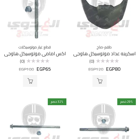
طقم-صاج
قطع غيار موتوسيكلات
اسكرينه عداد موتوسيكل هاوجي
اكس امامي موتوسيكل هاوجي
(0)
(0)
EGP
65
EGP
80
تم
تم
EGP
100
EGP
120
التقييم
التقييم
0
0
من
من
5
5
% خصم
29
% خصم
32