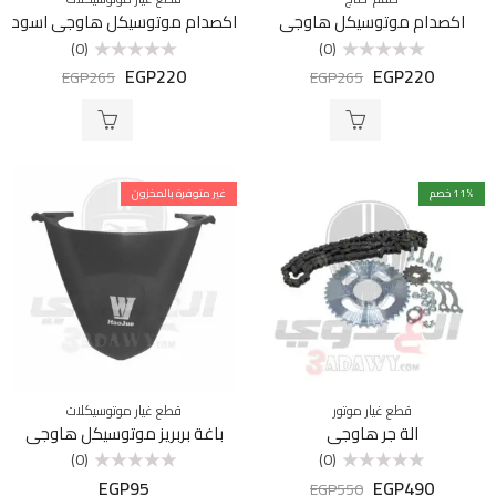
اكصدام موتوسيكل هاوجي
اكصدام موتوسيكل هاوجي اسود
(0)
(0)
EGP
220
EGP
220
تم
تم
EGP
265
EGP
265
التقييم
التقييم
0
0
من
من
5
5
% خصم
11
غير متوفرة بالمخزون
قطع غيار موتور
قطع غيار موتوسيكلات
الة جر هاوجي
باغة بربريز موتوسيكل هاوجي
(0)
(0)
EGP
95
EGP
490
تم
تم
EGP
550
التقييم
التقييم