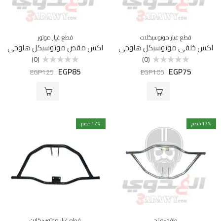
قطع غيار موتوسيكلات
قطع غيار موتور
اكس خلفي موتوسيكل هاوجي
اكس مقص موتوسيكل هاوجي
(0)
(0)
EGP
85
EGP
75
تم
تم
EGP
125
EGP
105
التقييم
التقييم
0
0
من
من
5
5
% خصم
17
% خصم
17
طقم-صاج
قطع غيار موتوسيكلات