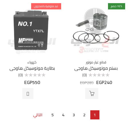
% خصم
16
غير متوفرة بالمخزون
قطع غيار موتور
كهرباء
بستم موتوسيكل هاوجي
بطارية موتوسيكل هاوجي
(0)
(0)
EGP
550
EGP
240
تم
تم
EGP
285
التقييم
التقييم
0
0
من
من
5
5
1
2
3
4
5
التالي