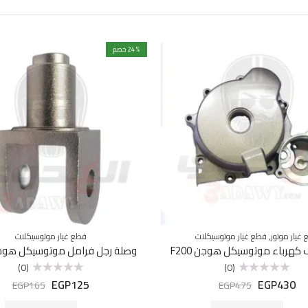
% خصم
24
,
غيار موتور
قطع غيار موتوسيكلات
قطع غيار موتوسيكلات
هرباء موتوسيكل هوجن F200
وصلة رجل فرامل موتوسيكل هوجن 50
(0)
(0)
EGP
125
EGP
430
تم
تم
EGP
165
EGP
475
التقييم
التقييم
0
0
من
من