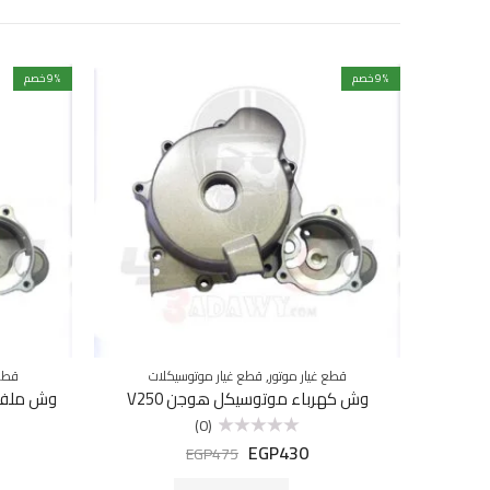
% خصم
9
% خصم
9
,
قطع غيار موتور
قطع غيار موتوسيكلات
قطع 
وش كهرباء موتوسيكل هوجن V250
وش ملف ك
(0)
EGP
430
تم
EGP
475
التقييم
0
من