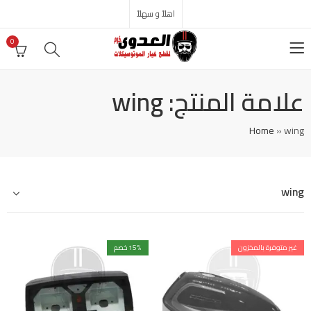
اهلاً و سهلاً
0
علامة المنتج: wing
Home
»
wing
wing
غير متوفرة بالمخزون
% خصم
15