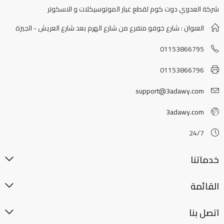
شركة العدوي دوت كوم لقطع غيار الموتوسيكلات و الاسكوتر
العنوان : شارع خوفو متفرع من شارع الهرم بعد شارع العريش - الجيزة
01153866795
01153866796
support@3adawy.com
3adawy.com
24/7
خدماتنا
القائمة
اتصل بنا