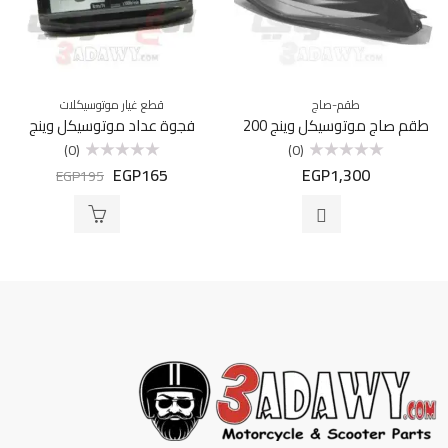
طقم-صاج
قطع غيار موتوسيكلات
طقم صاج موتوسيكل وينج 200
فجوة عداد موتوسيكل وينج
(0)
(0)
EGP
165
EGP
1,300
تم
تم
EGP
195
التقييم
التقييم
0
0
من
من
5
5