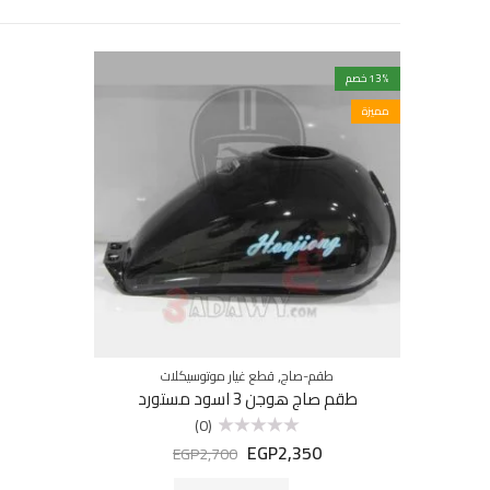
% خصم
13
مميزة
,
طقم-صاج
قطع غيار موتوسيكلات
طقم صاج هوجن 3 اسود مستورد
(0)
EGP
2,350
تم
EGP
2,700
التقييم
0
من