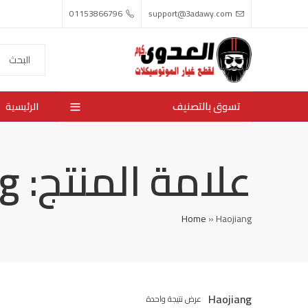
01153866796
support@3adawy.com
تسوق بالتصنيف
الرئيسية
علامة المنتج: Haojiang
Home
»
Haojiang
Haojiang
عرض نتيجة واحدة