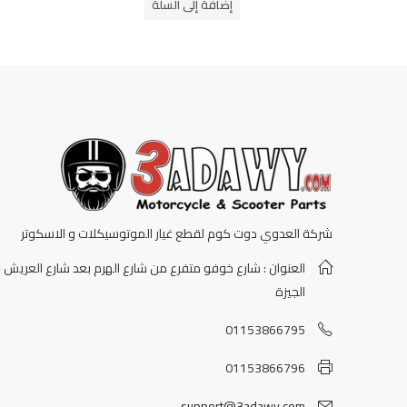
إضافة إلى السلة
5
شركة العدوي دوت كوم لقطع غيار الموتوسيكلات و الاسكوتر
العنوان : شارع خوفو متفرع من شارع الهرم بعد شارع العريش -
الجيزة
01153866795
01153866796
support@3adawy.com