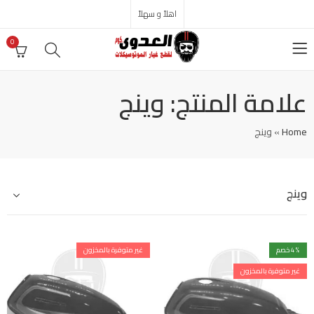
اهلاً و سهلاً
0
علامة المنتج: وينج
Home
»
وينج
وينج
% خصم
4
غير متوفرة بالمخزون
غير متوفرة بالمخزون