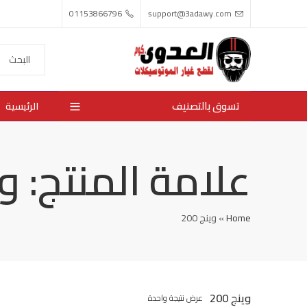
01153866796
support@3adawy.com
تسوق بالتصنيف
الرئيسية
علامة المنتج: وينج
Home
»
وينج 200
وينج 200
عرض نتيجة واحدة