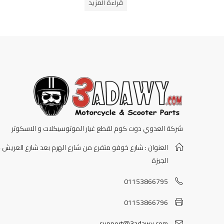
قراءة المزيد
5
شركة العدوي دوت كوم لقطع غيار الموتوسيكلات و الاسكوتر
العنوان : شارع خوفو متفرع من شارع الهرم بعد شارع العريش -
الجيزة
01153866795
01153866796
support@3adawy.com