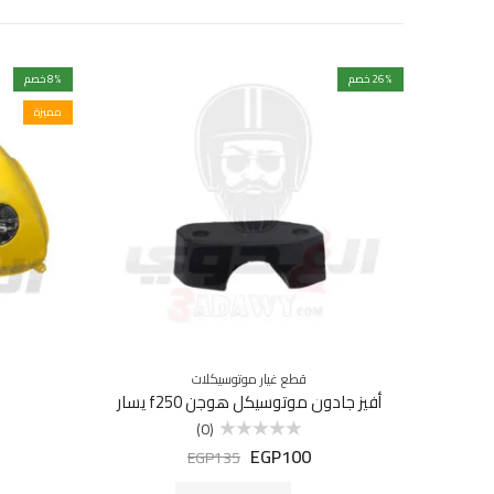
% خصم
26
% خصم
8
مميزة
قطع غيار موتوسيكلات
أفيز جادون موتوسيكل هوجن f250 يسار
(0)
EGP
100
تم
EGP
135
التقييم
0
من