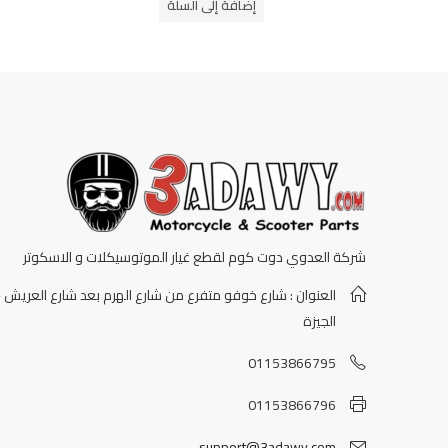
إضافة إلى السلة
5
شركة العدوي دوت كوم لقطع غيار الموتوسيكلات و الاسكوتر
العنوان : شارع خوفو متفرع من شارع الهرم بعد شارع العريش -
الجيزة
01153866795
01153866796
support@3adawy.com