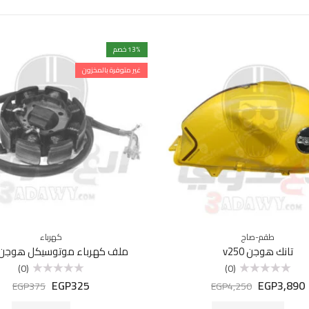
% خصم
13
غير متوفرة بالمخزون
طقم-صاج
كهرباء
تانك هوجن v250
ملف كهرباء موتوسيكل هوجن F250
(0)
(0)
EGP
325
EGP
3,890
تم
تم
EGP
375
EGP
4,250
التقييم
التقييم
0
0
من
من