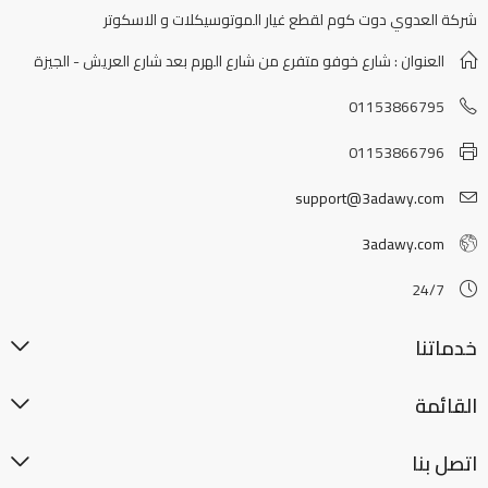
شركة العدوي دوت كوم لقطع غيار الموتوسيكلات و الاسكوتر
العنوان : شارع خوفو متفرع من شارع الهرم بعد شارع العريش - الجيزة
01153866795
01153866796
support@3adawy.com
3adawy.com
24/7
خدماتنا
القائمة
اتصل بنا