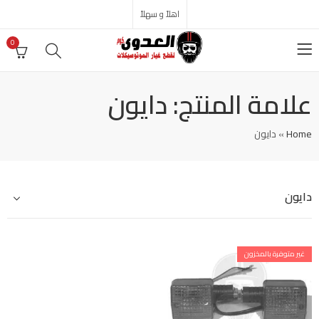
اهلاً و سهلاً
0
علامة المنتج: دايون
Home
»
دايون
دايون
غير متوفرة بالمخزون