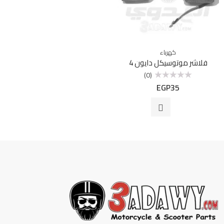
كهرباء
فلاشر موتوسيكل دايون 4
(0)
EGP
35
تم
التقييم
0
من
5