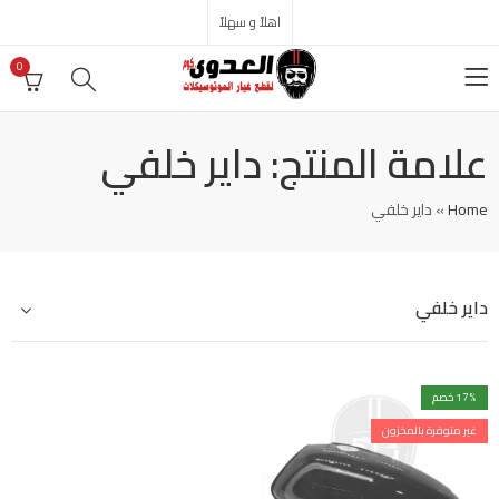
اهلاً و سهلاً
0
علامة المنتج: داير خلفي
Home
»
داير خلفي
داير خلفي
% خصم
17
غير متوفرة بالمخزون