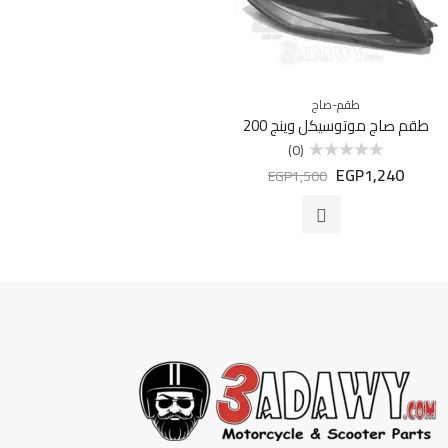
طقم-صاج
طقم صاج موتوسيكل وينج 200
(0)
EGP
1,240
تم
EGP
1,500
التقييم
0
من
5