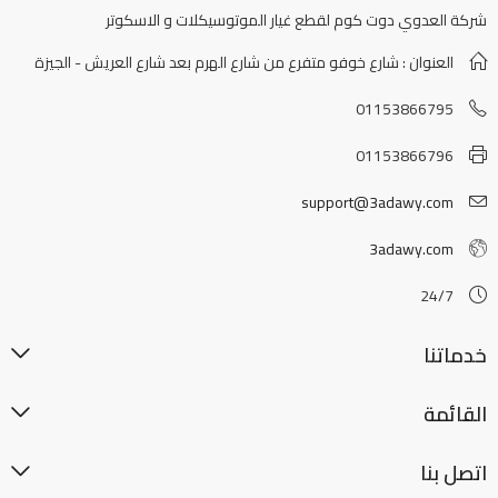
شركة العدوي دوت كوم لقطع غيار الموتوسيكلات و الاسكوتر
العنوان : شارع خوفو متفرع من شارع الهرم بعد شارع العريش - الجيزة
01153866795
01153866796
support@3adawy.com
3adawy.com
24/7
خدماتنا
القائمة
اتصل بنا