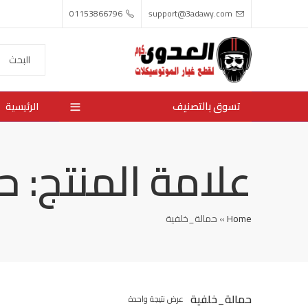
01153866796
support@3adawy.com
تسوق بالتصنيف
الرئيسية
علامة المنتج: 
Home
»
حمالة_خلفية
حمالة_خلفية
عرض نتيجة واحدة