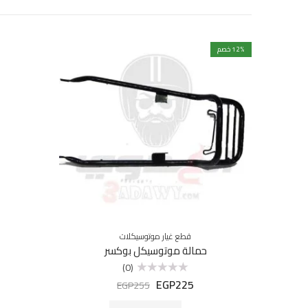
% خصم
12
قطع غيار موتوسيكلات
حمالة موتوسيكل بوكسر
(0)
EGP
225
تم
EGP
255
التقييم
0
من