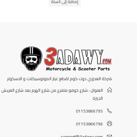
إضافة إلى السلة
5
شركة العدوي دوت كوم لقطع غيار الموتوسيكلات و الاسكوتر
العنوان : شارع خوفو متفرع من شارع الهرم بعد شارع العريش -
الجيزة
01153866795
01153866796
support@3adawy.com