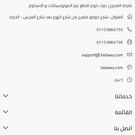
شركة العدوي دوت كوم لقطع غيار الموتوسيكلات و الاسكوتر
العنوان : شارع خوفو متفرع من شارع الهرم بعد شارع العريش - الجيزة
01153866795
01153866796
support@3adawy.com
3adawy.com
24/7
خدماتنا
القائمة
اتصل بنا