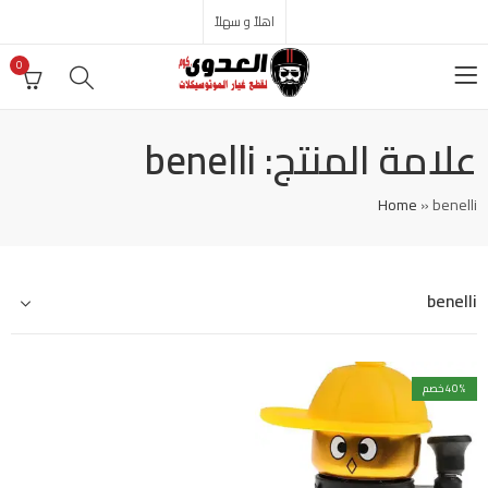
اهلاً و سهلاً
0
علامة المنتج: benelli
Home
»
benelli
benelli
% خصم
40