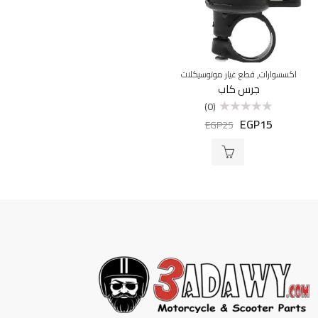
,
اكسسوارات
قطع غيار موتوسيكلات
جرس كاب
(0)
EGP
15
تم
EGP
25
التقييم
0
من
5