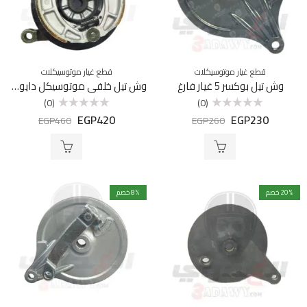
قطع غيار موتوسيكلات
قطع غيار موتوسيكلات
وش تيل بوكسر 5 غيار فارغ
وش تيل خلفي موتوسيكل دايون 26 توكيل
(0)
(0)
EGP
420
EGP
230
تم
تم
EGP
460
EGP
260
التقييم
التقييم
0
0
من
من
5
5
% خصم
20
% خصم
8