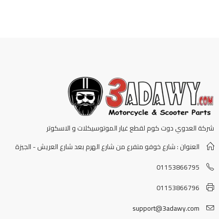
شركة العدوي دوت كوم لقطع غيار الموتوسيكلات و الاسكوتر
العنوان : شارع خوفو متفرع من شارع الهرم بعد شارع العريش - الجيزة
01153866795
01153866796
support@3adawy.com