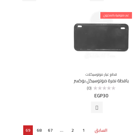
غير متوفرة بالمخزون
قطع غيار موتوسيكلات
يافطة نمرة موتوسيكل بوكسر
(0)
EGP
30
تم
التقييم
0
من
5
السابق
1
2
…
67
68
69