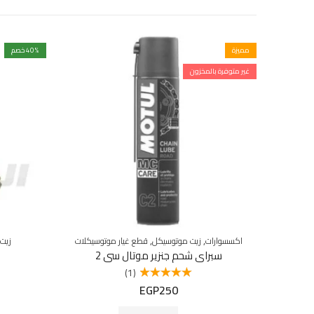
مميزة
% خصم
40
غير متوفرة بالمخزون
,
,
اكسسوارات
زيت موتوسيكل
قطع غيار موتوسيكلات
زيت
سبراى شحم جنزير موتال سي 2
(1)
EGP
250
تم التقييم
5.00
من 5