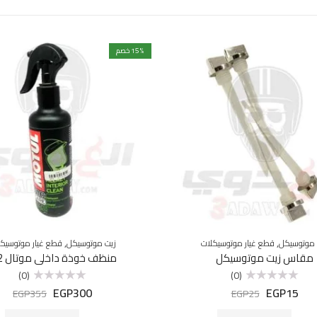
% خصم
15
,
,
 موتوسيكل
قطع غيار موتوسيكلات
زيت موتوسيكل
قطع غيار موتوسيكل
مقاس زيت موتوسيكل
منظف خوذة داخلي موتال M2
(0)
(0)
EGP
300
EGP
15
تم
تم
EGP
355
EGP
25
التقييم
التقييم
0
0
من
من