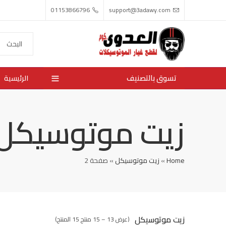
01153866796
support@3adawy.com
تسوق بالتصنيف
الرئيسية
زيت موتوسيكل
Home
»
زيت موتوسيكل
»
صفحة 2
زيت موتوسيكل
(عرض 13 – 15 منتج 15 المنتج)