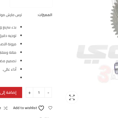
المميزات:
ترس مارش موتو
بدء سريع 
توجيه دقيق 
مرونة التصم
متانة ومقاو
تصميم مض
أداء عالي.
إضافة إلى 
e
Add to wishlist