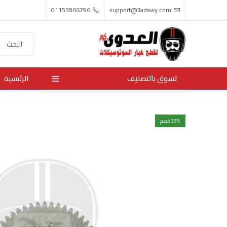
01153866796
support@3adawy.com
تسوق بالتصنيف
الرئيسية
% خصم
23