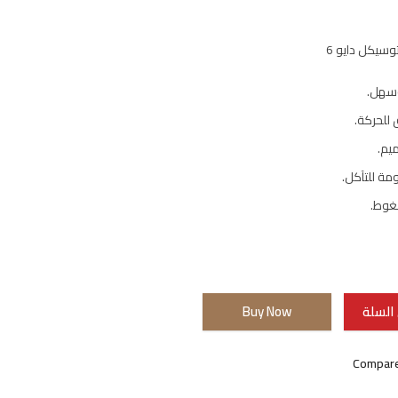
سيكل دايو 6
وسهل.
للحركة.
يم.
مة للتآكل.
غوط.
السلة
Buy Now
Compar