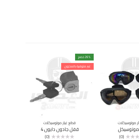
% خصم
26
مميزة
غير متوفرة بالمخزون
ر موتوسيكلات
قطع غيار موتوسيكلات
اكسسوا
 موتوسيكل
قفل جادون دايون 4
رفرف 
(0)
(0)