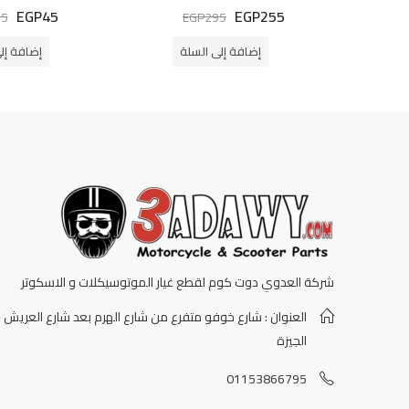
EGP
45
EGP
255
تم
تم
55
EGP
295
التقييم
التقييم
0
0
من
من
إضافة إلى السلة
إضافة إل
5
5
شركة العدوي دوت كوم لقطع غيار الموتوسيكلات و الاسكوتر
العنوان : شارع خوفو متفرع من شارع الهرم بعد شارع العريش -
الجيزة
01153866795