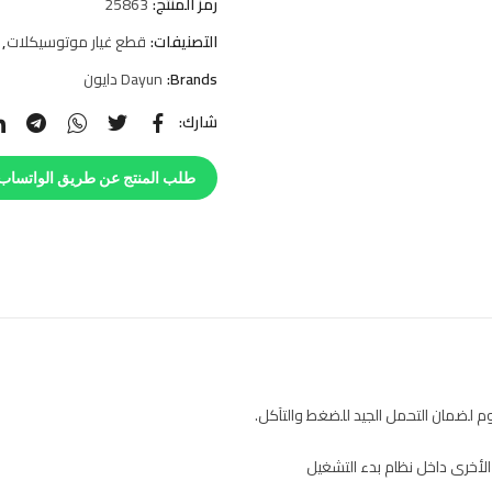
رمز المنتج:
25863
التصنيفات:
قطع غيار موتوسيكلات
,
Brands:
Dayun دايون
شارك:
طلب المنتج عن طريق الواتساب
 لضمان التحمل الجيد للضغط والتآكل.
لأخرى داخل نظام بدء التشغيل